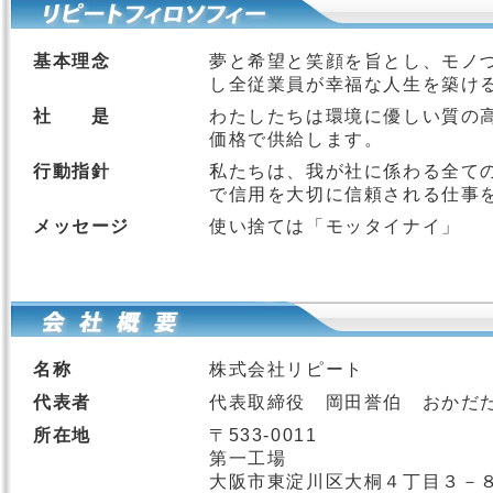
基本理念
夢と希望と笑顔を旨とし、モノ
し全従業員が幸福な人生を築け
社 是
わたしたちは環境に優しい質の
価格で供給します。
行動指針
私たちは、我が社に係わる全て
で信用を大切に信頼される仕事
メッセージ
使い捨ては「モッタイナイ」
名称
株式会社リピート
代表者
代表取締役 岡田誉伯 おかだ
所在地
〒533-0011
第一工場
大阪市東淀川区大桐４丁目３－